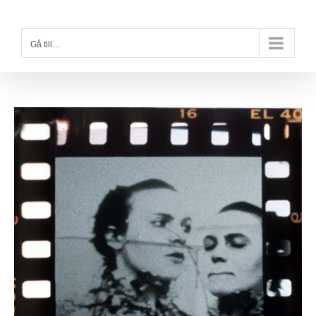
Fortsätt
till
Gå till…
innehållet