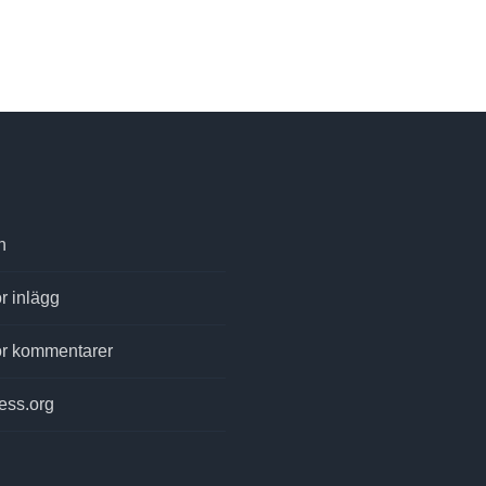
n
r inlägg
ör kommentarer
ess.org