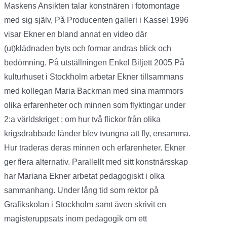
Maskens Ansikten talar konstnären i fotomontage
med sig själv, På Producenten galleri i Kassel 1996
visar Ekner en bland annat en video där
(ut)klädnaden byts och formar andras blick och
bedömning. På utställningen Enkel Biljett 2005 På
kulturhuset i Stockholm arbetar Ekner tillsammans
med kollegan Maria Backman med sina mammors
olika erfarenheter och minnen som flyktingar under
2:a världskriget ; om hur två flickor från olika
krigsdrabbade länder blev tvungna att fly, ensamma.
Hur traderas deras minnen och erfarenheter. Ekner
ger flera alternativ. Parallellt med sitt konstnärsskap
har Mariana Ekner arbetat pedagogiskt i olka
sammanhang. Under lång tid som rektor på
Grafikskolan i Stockholm samt även skrivit en
magisteruppsats inom pedagogik om ett