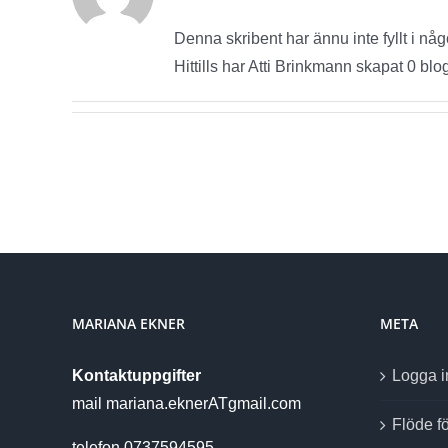
Denna skribent har ännu inte fyllt i nå
Hittills har Atti Brinkmann skapat 0 blo
MARIANA EKNER
META
Kontaktuppgifter
Logga i
mail mariana.eknerATgmail.com
Flöde fö
telefon 0737594595