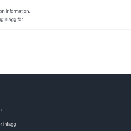
gon information.
gginlägg för.
n
r inlägg