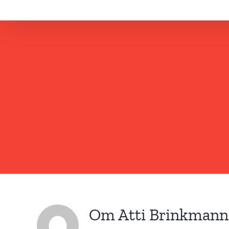
Fortsätt
till
innehållet
Om
Atti Brinkmann